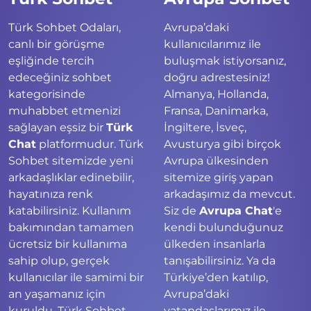
Türk Sohbet Odaları,
Avrupa’daki
canlı bir görüşme
kullanıcılarımız ile
eşliğinde tercih
buluşmak istiyorsanız,
edeceğiniz sohbet
doğru adrestesiniz!
kategorisinde
Almanya, Hollanda,
muhabbet etmenizi
Fransa, Danimarka,
sağlayan eşsiz bir
Türk
İngiltere, İsveç,
Chat
platformudur. Türk
Avusturya gibi birçok
Sohbet sitemizde yeni
Avrupa ülkesinden
arkadaşlıklar edinebilir,
sitemize giriş yapan
hayatınıza renk
arkadaşımız da mevcut.
katabilirsiniz. Kullanım
Siz de
Avrupa Chat
'e
bakımından tamamen
kendi bulunduğunuz
ücretsiz bir kullanıma
ülkeden insanlarla
sahip olup, gerçek
tanışabilirsiniz. Ya da
kullanıcılar ile samimi bir
Türkiye’den katılıp,
an yaşamanız için
Avrupa’daki
kuruldu. Türk Sohbet,
vatandaşlarımız ile