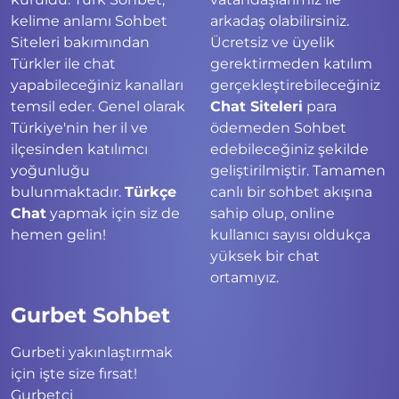
kelime anlamı Sohbet
arkadaş olabilirsiniz.
Siteleri bakımından
Ücretsiz ve üyelik
Türkler ile chat
gerektirmeden katılım
yapabileceğiniz kanalları
gerçekleştirebileceğiniz
temsil eder. Genel olarak
Chat Siteleri
para
Türkiye'nin her il ve
ödemeden Sohbet
ilçesinden katılımcı
edebileceğiniz şekilde
yoğunluğu
geliştirilmiştir. Tamamen
bulunmaktadır.
Türkçe
canlı bir sohbet akışına
Chat
yapmak için siz de
sahip olup, online
hemen gelin!
kullanıcı sayısı oldukça
yüksek bir chat
ortamıyız.
Gurbet Sohbet
Gurbeti yakınlaştırmak
için işte size fırsat!
Gurbetçi