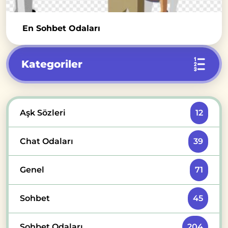
En Sohbet Odaları
Kategoriler
Aşk Sözleri
12
Chat Odaları
39
Genel
71
Sohbet
45
Sohbet Odaları
204