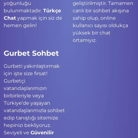
yoğunluğu
geliştirilmiştir. Tamamen
bulunmaktadır.
Türkçe
canlı bir sohbet akışına
Chat
yapmak için siz de
sahip olup, online
hemen gelin!
kullanıcı sayısı oldukça
yüksek bir chat
ortamıyız.
Gurbet Sohbet
Gurbeti yakınlaştırmak
için işte size fırsat!
Gurbetçi
vatandaşlarımızın
birbirleriyle veya
Türkiye’de yaşayan
vatandaşlarımızla sohbet
edip tanıştığı sitemize
hepinizi bekliyoruz.
Seviyeli ve
Güvenilir