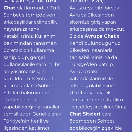
sağlayan eşsiz bir
Türk
İngiltere, İsveç,
Chat
platformudur. Türk
Avusturya gibi birçok
Sohbet sitemizde yeni
Avrupa ülkesinden
arkadaşlıklar edinebilir,
sitemize giriş yapan
hayatınıza renk
arkadaşımız da mevcut.
katabilirsiniz. Kullanım
Siz de
Avrupa Chat
'e
bakımından tamamen
kendi bulunduğunuz
ücretsiz bir kullanıma
ülkeden insanlarla
sahip olup, gerçek
tanışabilirsiniz. Ya da
kullanıcılar ile samimi bir
Türkiye’den katılıp,
an yaşamanız için
Avrupa’daki
kuruldu. Türk Sohbet,
vatandaşlarımız ile
kelime anlamı Sohbet
arkadaş olabilirsiniz.
Siteleri bakımından
Ücretsiz ve üyelik
Türkler ile chat
gerektirmeden katılım
yapabileceğiniz kanalları
gerçekleştirebileceğiniz
temsil eder. Genel olarak
Chat Siteleri
para
Türkiye'nin her il ve
ödemeden Sohbet
ilçesinden katılımcı
edebileceğiniz şekilde