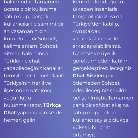
bakımından tamamen
kendi bulunduğunuz
ücretsiz bir kullanıma
ülkeden insanlarla
sahip olup, gerçek
tanışabilirsiniz. Ya da
kullanıcılar ile samimi bir
Türkiye’den katılıp,
an yaşamanız için
Avrupa’daki
kuruldu. Türk Sohbet,
vatandaşlarımız ile
kelime anlamı Sohbet
arkadaş olabilirsiniz.
Siteleri bakımından
Ücretsiz ve üyelik
Türkler ile chat
gerektirmeden katılım
yapabileceğiniz kanalları
gerçekleştirebileceğiniz
temsil eder. Genel olarak
Chat Siteleri
para
Türkiye'nin her il ve
ödemeden Sohbet
ilçesinden katılımcı
edebileceğiniz şekilde
yoğunluğu
geliştirilmiştir. Tamamen
bulunmaktadır.
Türkçe
canlı bir sohbet akışına
Chat
yapmak için siz de
sahip olup, online
hemen gelin!
kullanıcı sayısı oldukça
yüksek bir chat
ortamıyız.