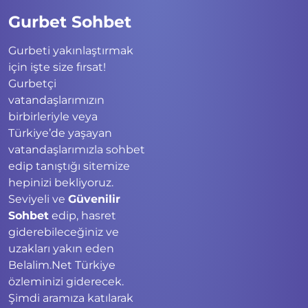
Gurbet Sohbet
Gurbeti yakınlaştırmak
için işte size fırsat!
Gurbetçi
vatandaşlarımızın
birbirleriyle veya
Türkiye’de yaşayan
vatandaşlarımızla sohbet
edip tanıştığı sitemize
hepinizi bekliyoruz.
Seviyeli ve
Güvenilir
Sohbet
edip, hasret
giderebileceğiniz ve
uzakları yakın eden
Belalim.Net Türkiye
özleminizi giderecek.
Şimdi aramıza katılarak