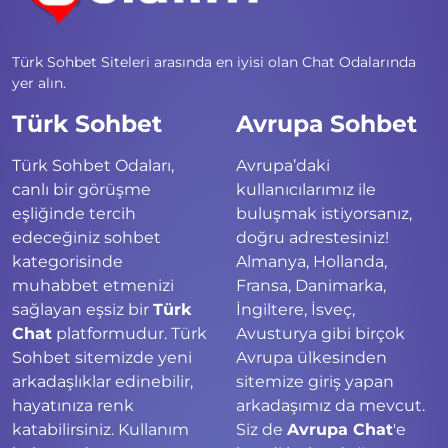
Türk Sohbet Siteleri arasında en iyisi olan Chat Odalarında
yer alın.
Türk Sohbet
Avrupa Sohbet
Türk Sohbet Odaları,
Avrupa’daki
canlı bir görüşme
kullanıcılarımız ile
eşliğinde tercih
buluşmak istiyorsanız,
edeceğiniz sohbet
doğru adrestesiniz!
kategorisinde
Almanya, Hollanda,
muhabbet etmenizi
Fransa, Danimarka,
sağlayan eşsiz bir
Türk
İngiltere, İsveç,
Chat
platformudur. Türk
Avusturya gibi birçok
Sohbet sitemizde yeni
Avrupa ülkesinden
arkadaşlıklar edinebilir,
sitemize giriş yapan
hayatınıza renk
arkadaşımız da mevcut.
katabilirsiniz. Kullanım
Siz de
Avrupa Chat
'e