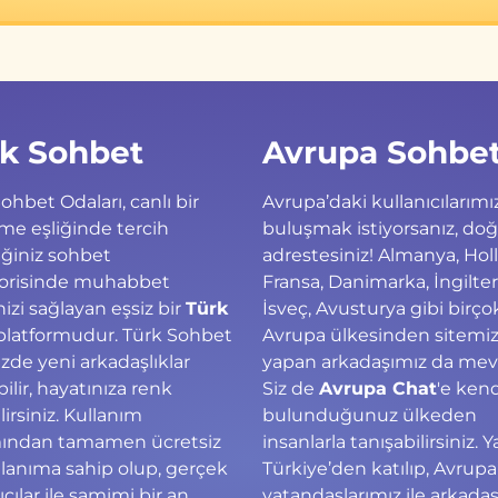
k Sohbet
Avrupa Sohbe
ohbet Odaları, canlı bir
Avrupa’daki kullanıcılarımız
me eşliğinde tercih
buluşmak istiyorsanız, do
ğiniz sohbet
adrestesiniz! Almanya, Hol
orisinde muhabbet
Fransa, Danimarka, İngilter
zi sağlayan eşsiz bir
Türk
İsveç, Avusturya gibi birço
latformudur. Türk Sohbet
Avrupa ülkesinden sitemize
zde yeni arkadaşlıklar
yapan arkadaşımız da mev
ilir, hayatınıza renk
Siz de
Avrupa Chat
'e ken
lirsiniz. Kullanım
bulunduğunuz ülkeden
ından tamamen ücretsiz
insanlarla tanışabilirsiniz. Y
llanıma sahip olup, gerçek
Türkiye’den katılıp, Avrupa
ıcılar ile samimi bir an
vatandaşlarımız ile arkada