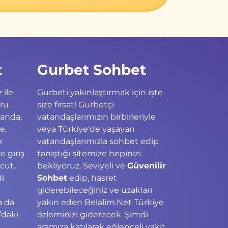
t
Gurbet Sohbet
 ile
Gurbeti yakınlaştırmak için işte
ğru
size fırsat! Gurbetçi
landa,
vatandaşlarımızın birbirleriyle
e,
veya Türkiye’de yaşayan
k
vatandaşlarımızla sohbet edip
 giriş
tanıştığı sitemize hepinizi
cut.
bekliyoruz. Seviyeli ve
Güvenilir
di
Sohbet
edip, hasret
giderebileceğiniz ve uzakları
a da
yakın eden Belalim.Net Türkiye
’daki
özleminizi giderecek. Şimdi
ş
aramıza katılarak eğlenceli vakit