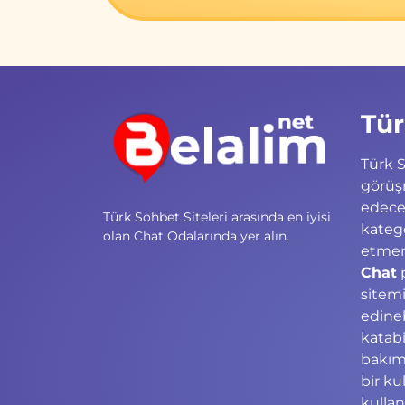
Tür
Türk S
görüş
edece
Türk Sohbet Siteleri arasında en iyisi
kateg
olan Chat Odalarında yer alın.
etmeni
Chat
p
sitemi
edineb
katabi
bakım
bir ku
kullan