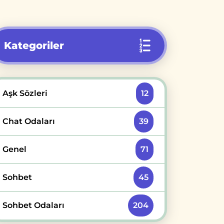
Kategoriler
Aşk Sözleri
12
Chat Odaları
39
Genel
71
Sohbet
45
Sohbet Odaları
204