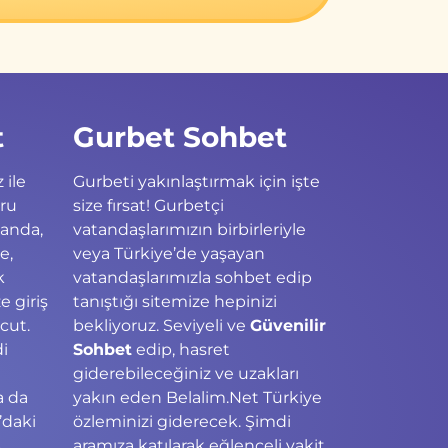
t
Gurbet Sohbet
 ile
Gurbeti yakınlaştırmak için işte
ğru
size fırsat! Gurbetçi
landa,
vatandaşlarımızın birbirleriyle
e,
veya Türkiye’de yaşayan
k
vatandaşlarımızla sohbet edip
 giriş
tanıştığı sitemize hepinizi
cut.
bekliyoruz. Seviyeli ve
Güvenilir
di
Sohbet
edip, hasret
giderebileceğiniz ve uzakları
a da
yakın eden Belalim.Net Türkiye
’daki
özleminizi giderecek. Şimdi
ş
aramıza katılarak eğlenceli vakit