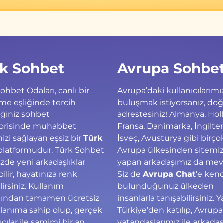
k Sohbet
Avrupa Sohbe
ohbet Odaları, canlı bir
Avrupa’daki kullanıcılarımız
me eşliğinde tercih
buluşmak istiyorsanız, do
ğiniz sohbet
adrestesiniz! Almanya, Hol
orisinde muhabbet
Fransa, Danimarka, İngilter
zi sağlayan eşsiz bir
Türk
İsveç, Avusturya gibi birço
latformudur. Türk Sohbet
Avrupa ülkesinden sitemize
zde yeni arkadaşlıklar
yapan arkadaşımız da mev
ilir, hayatınıza renk
Siz de
Avrupa Chat
'e ken
lirsiniz. Kullanım
bulunduğunuz ülkeden
ından tamamen ücretsiz
insanlarla tanışabilirsiniz. Y
llanıma sahip olup, gerçek
Türkiye’den katılıp, Avrupa
ıcılar ile samimi bir an
vatandaşlarımız ile arkada