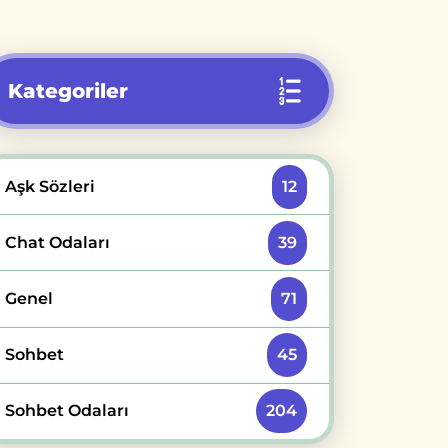
Kategoriler
Aşk Sözleri
12
Chat Odaları
39
Genel
71
Sohbet
45
Sohbet Odaları
204