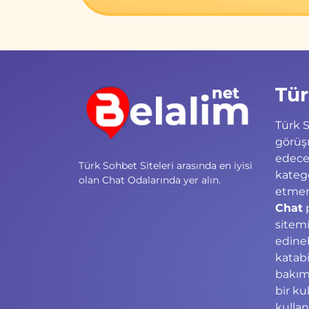
Tür
Türk S
görüş
edece
Türk Sohbet Siteleri arasında en iyisi
kateg
olan Chat Odalarında yer alın.
etmeni
Chat
p
sitemi
edineb
katabi
bakım
bir ku
kullan