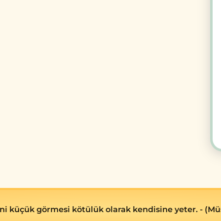
i küçük görmesi kötülük olarak kendisine yeter. - (Müsl