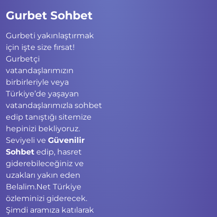
Gurbet Sohbet
Gurbeti yakınlaştırmak
için işte size fırsat!
Gurbetçi
vatandaşlarımızın
birbirleriyle veya
Türkiye’de yaşayan
vatandaşlarımızla sohbet
edip tanıştığı sitemize
hepinizi bekliyoruz.
Seviyeli ve
Güvenilir
Sohbet
edip, hasret
giderebileceğiniz ve
uzakları yakın eden
Belalim.Net Türkiye
özleminizi giderecek.
Şimdi aramıza katılarak