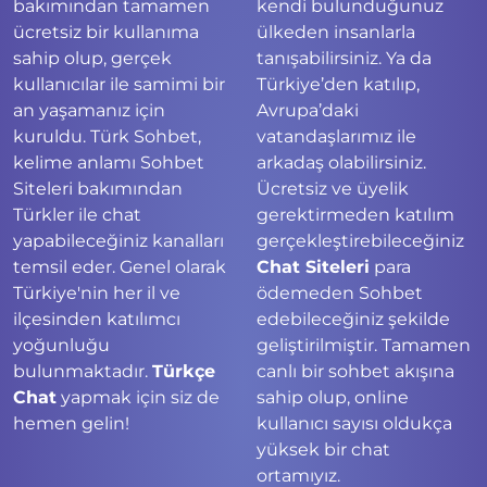
bakımından tamamen
kendi bulunduğunuz
ücretsiz bir kullanıma
ülkeden insanlarla
sahip olup, gerçek
tanışabilirsiniz. Ya da
kullanıcılar ile samimi bir
Türkiye’den katılıp,
an yaşamanız için
Avrupa’daki
kuruldu. Türk Sohbet,
vatandaşlarımız ile
kelime anlamı Sohbet
arkadaş olabilirsiniz.
Siteleri bakımından
Ücretsiz ve üyelik
Türkler ile chat
gerektirmeden katılım
yapabileceğiniz kanalları
gerçekleştirebileceğiniz
temsil eder. Genel olarak
Chat Siteleri
para
Türkiye'nin her il ve
ödemeden Sohbet
ilçesinden katılımcı
edebileceğiniz şekilde
yoğunluğu
geliştirilmiştir. Tamamen
bulunmaktadır.
Türkçe
canlı bir sohbet akışına
Chat
yapmak için siz de
sahip olup, online
hemen gelin!
kullanıcı sayısı oldukça
yüksek bir chat
ortamıyız.