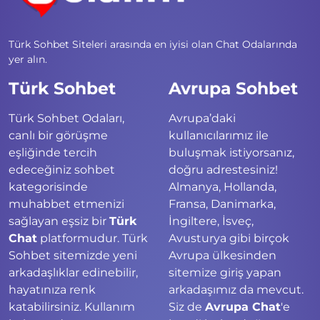
Türk Sohbet Siteleri arasında en iyisi olan Chat Odalarında
yer alın.
Türk Sohbet
Avrupa Sohbet
Türk Sohbet Odaları,
Avrupa’daki
canlı bir görüşme
kullanıcılarımız ile
eşliğinde tercih
buluşmak istiyorsanız,
edeceğiniz sohbet
doğru adrestesiniz!
kategorisinde
Almanya, Hollanda,
muhabbet etmenizi
Fransa, Danimarka,
sağlayan eşsiz bir
Türk
İngiltere, İsveç,
Chat
platformudur. Türk
Avusturya gibi birçok
Sohbet sitemizde yeni
Avrupa ülkesinden
arkadaşlıklar edinebilir,
sitemize giriş yapan
hayatınıza renk
arkadaşımız da mevcut.
katabilirsiniz. Kullanım
Siz de
Avrupa Chat
'e