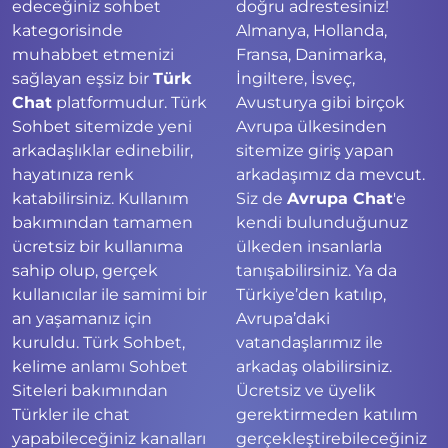
edeceğiniz sohbet
doğru adrestesiniz!
kategorisinde
Almanya, Hollanda,
muhabbet etmenizi
Fransa, Danimarka,
sağlayan eşsiz bir
Türk
İngiltere, İsveç,
Chat
platformudur. Türk
Avusturya gibi birçok
Sohbet sitemizde yeni
Avrupa ülkesinden
arkadaşlıklar edinebilir,
sitemize giriş yapan
hayatınıza renk
arkadaşımız da mevcut.
katabilirsiniz. Kullanım
Siz de
Avrupa Chat
'e
bakımından tamamen
kendi bulunduğunuz
ücretsiz bir kullanıma
ülkeden insanlarla
sahip olup, gerçek
tanışabilirsiniz. Ya da
kullanıcılar ile samimi bir
Türkiye’den katılıp,
an yaşamanız için
Avrupa’daki
kuruldu. Türk Sohbet,
vatandaşlarımız ile
kelime anlamı Sohbet
arkadaş olabilirsiniz.
Siteleri bakımından
Ücretsiz ve üyelik
Türkler ile chat
gerektirmeden katılım
yapabileceğiniz kanalları
gerçekleştirebileceğiniz