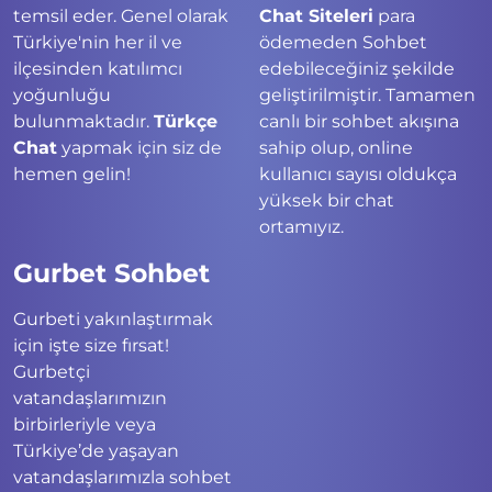
temsil eder. Genel olarak
Chat Siteleri
para
Türkiye'nin her il ve
ödemeden Sohbet
ilçesinden katılımcı
edebileceğiniz şekilde
yoğunluğu
geliştirilmiştir. Tamamen
bulunmaktadır.
Türkçe
canlı bir sohbet akışına
Chat
yapmak için siz de
sahip olup, online
hemen gelin!
kullanıcı sayısı oldukça
yüksek bir chat
ortamıyız.
Gurbet Sohbet
Gurbeti yakınlaştırmak
için işte size fırsat!
Gurbetçi
vatandaşlarımızın
birbirleriyle veya
Türkiye’de yaşayan
vatandaşlarımızla sohbet