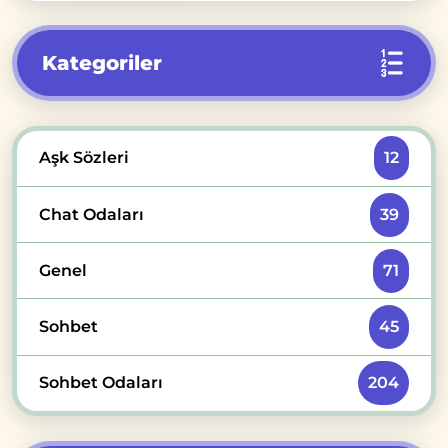
Kategoriler
Aşk Sözleri
12
Chat Odaları
39
Genel
71
Sohbet
45
Sohbet Odaları
204