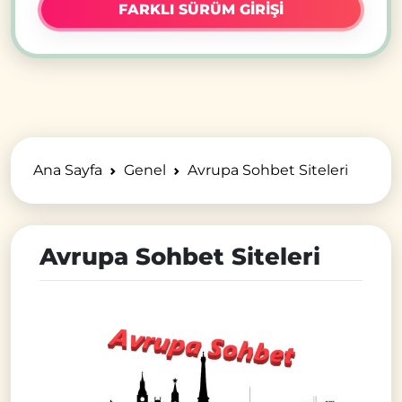
FARKLI SÜRÜM GİRİŞİ
Ana Sayfa
Genel
Avrupa Sohbet Siteleri
Avrupa Sohbet Siteleri