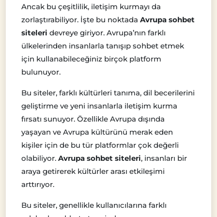
Ancak bu çeşitlilik, iletişim kurmayı da
zorlaştırabiliyor. İşte bu noktada
Avrupa sohbet
siteleri
devreye giriyor. Avrupa’nın farklı
ülkelerinden insanlarla tanışıp sohbet etmek
için kullanabileceğiniz birçok platform
bulunuyor.
Bu siteler, farklı kültürleri tanıma, dil becerilerini
geliştirme ve yeni insanlarla iletişim kurma
fırsatı sunuyor. Özellikle Avrupa dışında
yaşayan ve Avrupa kültürünü merak eden
kişiler için de bu tür platformlar çok değerli
olabiliyor.
Avrupa sohbet siteleri
, insanları bir
araya getirerek kültürler arası etkileşimi
arttırıyor.
Bu siteler, genellikle kullanıcılarına farklı