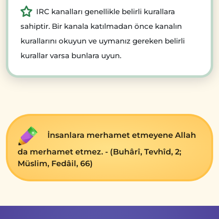
IRC kanalları genellikle belirli kurallara
sahiptir. Bir kanala katılmadan önce kanalın
kurallarını okuyun ve uymanız gereken belirli
kurallar varsa bunlara uyun.
İnsanlara merhamet etmeyene Allah
da merhamet etmez. - (Buhârî, Tevhîd, 2;
Müslim, Fedâil, 66)