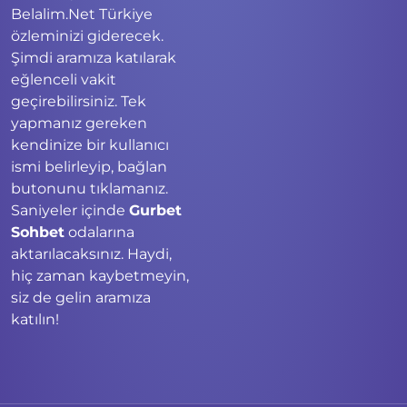
Belalim.Net Türkiye
özleminizi giderecek.
Şimdi aramıza katılarak
eğlenceli vakit
geçirebilirsiniz. Tek
yapmanız gereken
kendinize bir kullanıcı
ismi belirleyip, bağlan
butonunu tıklamanız.
Saniyeler içinde
Gurbet
Sohbet
odalarına
aktarılacaksınız. Haydi,
hiç zaman kaybetmeyin,
siz de gelin aramıza
katılın!