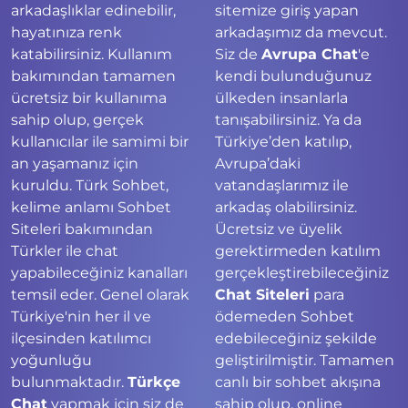
arkadaşlıklar edinebilir,
sitemize giriş yapan
hayatınıza renk
arkadaşımız da mevcut.
katabilirsiniz. Kullanım
Siz de
Avrupa Chat
'e
bakımından tamamen
kendi bulunduğunuz
ücretsiz bir kullanıma
ülkeden insanlarla
sahip olup, gerçek
tanışabilirsiniz. Ya da
kullanıcılar ile samimi bir
Türkiye’den katılıp,
an yaşamanız için
Avrupa’daki
kuruldu. Türk Sohbet,
vatandaşlarımız ile
kelime anlamı Sohbet
arkadaş olabilirsiniz.
Siteleri bakımından
Ücretsiz ve üyelik
Türkler ile chat
gerektirmeden katılım
yapabileceğiniz kanalları
gerçekleştirebileceğiniz
temsil eder. Genel olarak
Chat Siteleri
para
Türkiye'nin her il ve
ödemeden Sohbet
ilçesinden katılımcı
edebileceğiniz şekilde
yoğunluğu
geliştirilmiştir. Tamamen
bulunmaktadır.
Türkçe
canlı bir sohbet akışına
Chat
yapmak için siz de
sahip olup, online