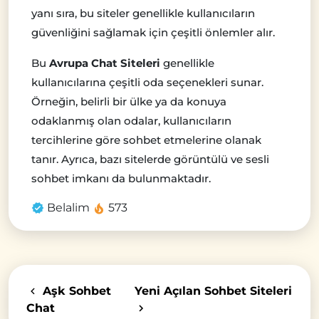
yanı sıra, bu siteler genellikle kullanıcıların
güvenliğini sağlamak için çeşitli önlemler alır.
Bu
Avrupa Chat Siteleri
genellikle
kullanıcılarına çeşitli oda seçenekleri sunar.
Örneğin, belirli bir ülke ya da konuya
odaklanmış olan odalar, kullanıcıların
tercihlerine göre sohbet etmelerine olanak
tanır. Ayrıca, bazı sitelerde görüntülü ve sesli
sohbet imkanı da bulunmaktadır.
Belalim
573
Aşk Sohbet
Yeni Açılan Sohbet Siteleri
Chat