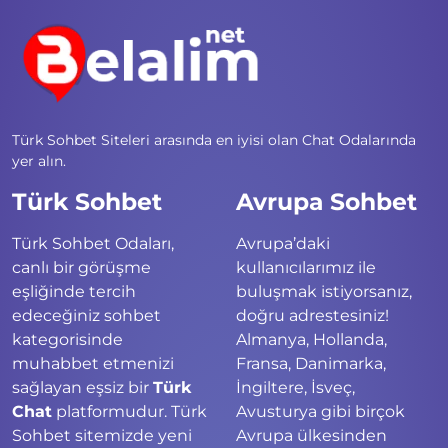
Türk Sohbet Siteleri arasında en iyisi olan Chat Odalarında
yer alın.
Türk Sohbet
Avrupa Sohbet
Türk Sohbet Odaları,
Avrupa’daki
canlı bir görüşme
kullanıcılarımız ile
eşliğinde tercih
buluşmak istiyorsanız,
edeceğiniz sohbet
doğru adrestesiniz!
kategorisinde
Almanya, Hollanda,
muhabbet etmenizi
Fransa, Danimarka,
sağlayan eşsiz bir
Türk
İngiltere, İsveç,
Chat
platformudur. Türk
Avusturya gibi birçok
Sohbet sitemizde yeni
Avrupa ülkesinden