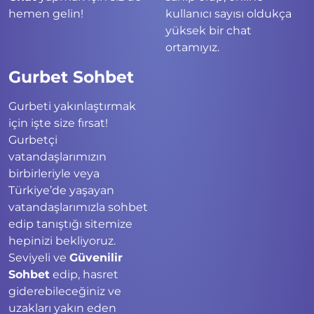
hemen gelin!
kullanıcı sayısı oldukça
yüksek bir chat
ortamıyız.
Gurbet Sohbet
Gurbeti yakınlaştırmak
için işte size fırsat!
Gurbetçi
vatandaşlarımızın
birbirleriyle veya
Türkiye’de yaşayan
vatandaşlarımızla sohbet
edip tanıştığı sitemize
hepinizi bekliyoruz.
Seviyeli ve
Güvenilir
Sohbet
edip, hasret
giderebileceğiniz ve
uzakları yakın eden