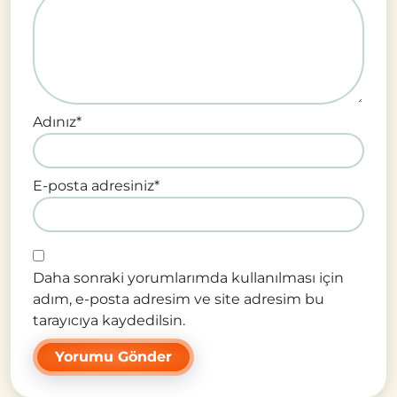
Adınız
*
E-posta adresiniz
*
Daha sonraki yorumlarımda kullanılması için
adım, e-posta adresim ve site adresim bu
tarayıcıya kaydedilsin.