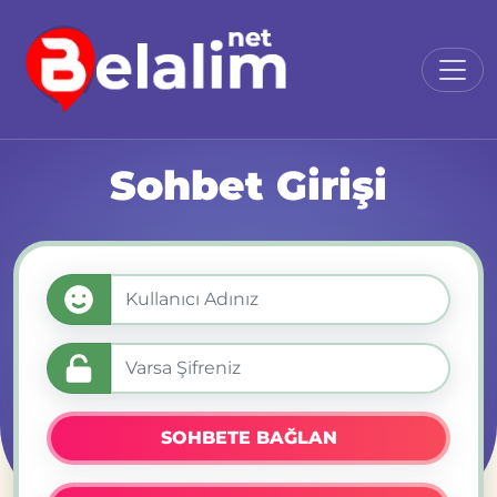
Sohbet Girişi
SOHBETE BAĞLAN