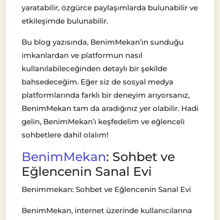
yaratabilir, özgürce paylaşımlarda bulunabilir ve
etkileşimde bulunabilir.
Bu blog yazısında, BenimMekan’ın sunduğu
imkanlardan ve platformun nasıl
kullanılabileceğinden detaylı bir şekilde
bahsedeceğim. Eğer siz de sosyal medya
platformlarında farklı bir deneyim arıyorsanız,
BenimMekan tam da aradığınız yer olabilir. Hadi
gelin, BenimMekan’ı keşfedelim ve eğlenceli
sohbetlere dahil olalım!
BenimMekan
: Sohbet ve
Eğlencenin Sanal Evi
Benimmekan: Sohbet ve Eğlencenin Sanal Evi
BenimMekan, internet üzerinde kullanıcılarına