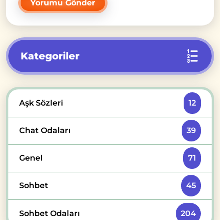
Kategoriler
Aşk Sözleri
12
Chat Odaları
39
Genel
71
Sohbet
45
Sohbet Odaları
204