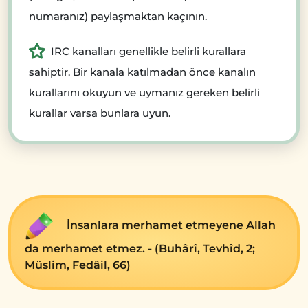
numaranız) paylaşmaktan kaçının.
IRC kanalları genellikle belirli kurallara
sahiptir. Bir kanala katılmadan önce kanalın
kurallarını okuyun ve uymanız gereken belirli
kurallar varsa bunlara uyun.
İnsanlara merhamet etmeyene Allah
da merhamet etmez. - (Buhârî, Tevhîd, 2;
Müslim, Fedâil, 66)