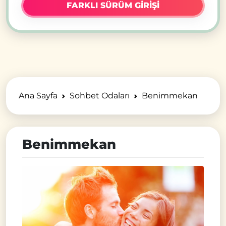
FARKLI SÜRÜM GİRİŞİ
Ana Sayfa
Sohbet Odaları
Benimmekan
Benimmekan