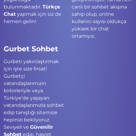
bulunmaktadır.
Türkçe
canlı bir sohbet akışına
Chat
yapmak için siz de
sahip olup, online
hemen gelin!
kullanıcı sayısı oldukça
yüksek bir chat
ortamıyız.
Gurbet Sohbet
Gurbeti yakınlaştırmak
için işte size fırsat!
Gurbetçi
vatandaşlarımızın
birbirleriyle veya
Türkiye’de yaşayan
vatandaşlarımızla sohbet
edip tanıştığı sitemize
hepinizi bekliyoruz.
Seviyeli ve
Güvenilir
Sohbet
edip, hasret