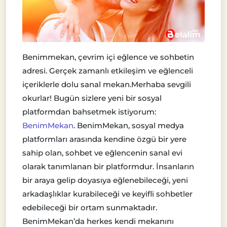
Benimmekan, çevrim içi eğlence ve sohbetin
adresi. Gerçek zamanlı etkileşim ve eğlenceli
içeriklerle dolu sanal mekan.Merhaba sevgili
okurlar! Bugün sizlere yeni bir sosyal
platformdan bahsetmek istiyorum:
BenimMekan
. BenimMekan, sosyal medya
platformları arasında kendine özgü bir yere
sahip olan, sohbet ve eğlencenin sanal evi
olarak tanımlanan bir platformdur. İnsanların
bir araya gelip doyasıya eğlenebileceği, yeni
arkadaşlıklar kurabileceği ve keyifli sohbetler
edebileceği bir ortam sunmaktadır.
BenimMekan’da herkes kendi mekanını