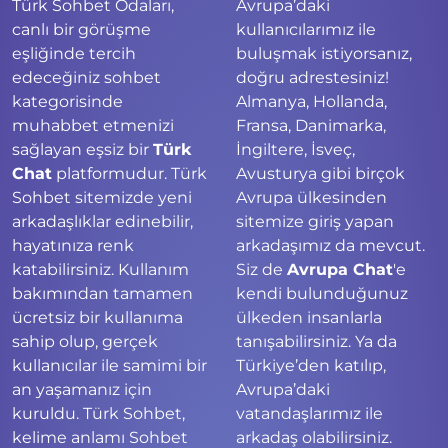
Türk Sohbet Odaları,
Avrupa’daki
canlı bir görüşme
kullanıcılarımız ile
eşliğinde tercih
buluşmak istiyorsanız,
edeceğiniz sohbet
doğru adrestesiniz!
kategorisinde
Almanya, Hollanda,
muhabbet etmenizi
Fransa, Danimarka,
sağlayan eşsiz bir
Türk
İngiltere, İsveç,
Chat
platformudur. Türk
Avusturya gibi birçok
Sohbet sitemizde yeni
Avrupa ülkesinden
arkadaşlıklar edinebilir,
sitemize giriş yapan
hayatınıza renk
arkadaşımız da mevcut.
katabilirsiniz. Kullanım
Siz de
Avrupa Chat
'e
bakımından tamamen
kendi bulunduğunuz
ücretsiz bir kullanıma
ülkeden insanlarla
sahip olup, gerçek
tanışabilirsiniz. Ya da
kullanıcılar ile samimi bir
Türkiye’den katılıp,
an yaşamanız için
Avrupa’daki
kuruldu. Türk Sohbet,
vatandaşlarımız ile
kelime anlamı Sohbet
arkadaş olabilirsiniz.