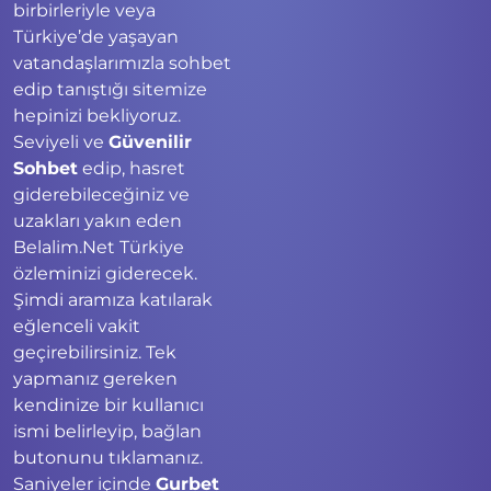
birbirleriyle veya
Türkiye’de yaşayan
vatandaşlarımızla sohbet
edip tanıştığı sitemize
hepinizi bekliyoruz.
Seviyeli ve
Güvenilir
Sohbet
edip, hasret
giderebileceğiniz ve
uzakları yakın eden
Belalim.Net Türkiye
özleminizi giderecek.
Şimdi aramıza katılarak
eğlenceli vakit
geçirebilirsiniz. Tek
yapmanız gereken
kendinize bir kullanıcı
ismi belirleyip, bağlan
butonunu tıklamanız.
Saniyeler içinde
Gurbet