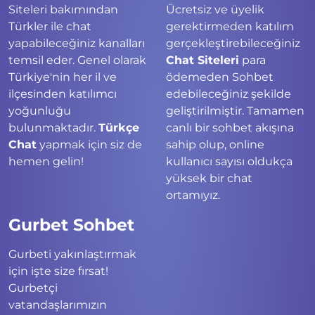
Siteleri bakımından
Ücretsiz ve üyelik
Türkler ile chat
gerektirmeden katılım
yapabileceğiniz kanalları
gerçekleştirebileceğiniz
temsil eder. Genel olarak
Chat Siteleri
para
Türkiye'nin her il ve
ödemeden Sohbet
ilçesinden katılımcı
edebileceğiniz şekilde
yoğunluğu
geliştirilmiştir. Tamamen
bulunmaktadır.
Türkçe
canlı bir sohbet akışına
Chat
yapmak için siz de
sahip olup, online
hemen gelin!
kullanıcı sayısı oldukça
yüksek bir chat
ortamıyız.
Gurbet Sohbet
Gurbeti yakınlaştırmak
için işte size fırsat!
Gurbetçi
vatandaşlarımızın