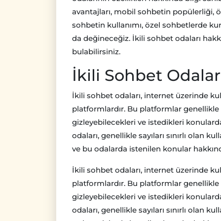
avantajları, mobil sohbetin popülerliği, 
sohbetin kullanımı, özel sohbetlerde kura
da değineceğiz. İkili sohbet odaları hak
bulabilirsiniz.
İkili Sohbet Odalar
İkili sohbet odaları, internet üzerinde kull
platformlardır. Bu platformlar genellikle
gizleyebilecekleri ve istedikleri konulard
odaları, genellikle sayıları sınırlı olan k
ve bu odalarda istenilen konular hakkında
İkili sohbet odaları, internet üzerinde kull
platformlardır. Bu platformlar genellikle
gizleyebilecekleri ve istedikleri konulard
odaları, genellikle sayıları sınırlı olan k