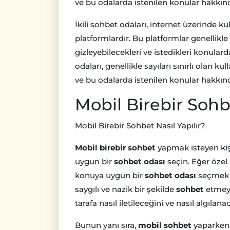
ve bu odalarda istenilen konular hakkında
İkili sohbet odaları, internet üzerinde kull
platformlardır. Bu platformlar genellikle
gizleyebilecekleri ve istedikleri konulard
odaları, genellikle sayıları sınırlı olan k
ve bu odalarda istenilen konular hakkında
Mobil Birebir Sohbe
Mobil Birebir Sohbet Nasıl Yapılır?
Mobil birebir sohbet
yapmak isteyen kişi
uygun bir
sohbet odası
seçin. Eğer özel
konuya uygun bir
sohbet odası
seçmek ö
saygılı ve nazik bir şekilde
sohbet
etmeyi
tarafa nasıl iletileceğini ve nasıl algıl
Bunun yanı sıra,
mobil sohbet
yaparken k