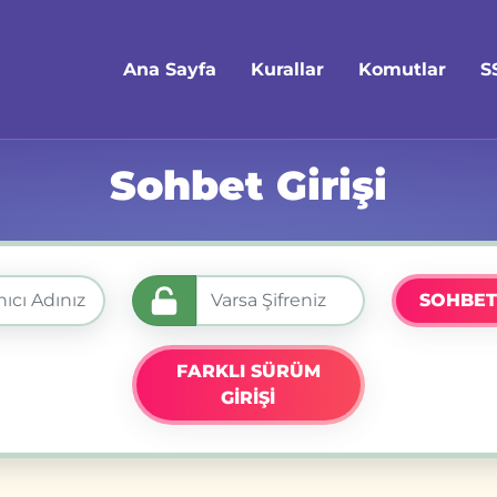
Ana Sayfa
Kurallar
Komutlar
S
Sohbet Girişi
SOHBET
FARKLI SÜRÜM
GİRİŞİ