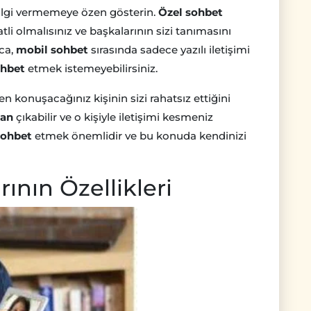
 bilgi vermemeye özen gösterin.
Özel sohbet
tli olmalısınız ve başkalarının sizi tanımasını
ıca,
mobil sohbet
sırasında sadece yazılı iletişimi
hbet
etmek istemeyebilirsiniz.
n konuşacağınız kişinin sizi rahatsız ettiğini
dan
çıkabilir ve o kişiyle iletişimi kesmeniz
sohbet
etmek önemlidir ve bu konuda kendinizi
ının Özellikleri