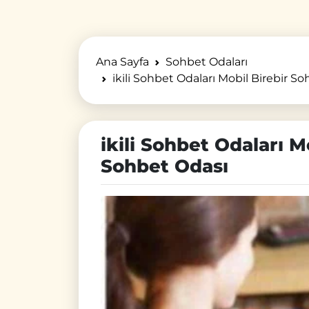
Ana Sayfa
Sohbet Odaları
ikili Sohbet Odaları Mobil Birebir 
ikili Sohbet Odaları M
Sohbet Odası