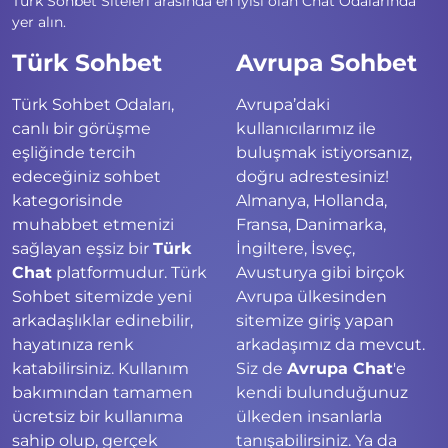
Türk Sohbet Siteleri arasında en iyisi olan Chat Odalarında
yer alın.
Türk Sohbet
Avrupa Sohbet
Türk Sohbet Odaları,
Avrupa’daki
canlı bir görüşme
kullanıcılarımız ile
eşliğinde tercih
buluşmak istiyorsanız,
edeceğiniz sohbet
doğru adrestesiniz!
kategorisinde
Almanya, Hollanda,
muhabbet etmenizi
Fransa, Danimarka,
sağlayan eşsiz bir
Türk
İngiltere, İsveç,
Chat
platformudur. Türk
Avusturya gibi birçok
Sohbet sitemizde yeni
Avrupa ülkesinden
arkadaşlıklar edinebilir,
sitemize giriş yapan
hayatınıza renk
arkadaşımız da mevcut.
katabilirsiniz. Kullanım
Siz de
Avrupa Chat
'e
bakımından tamamen
kendi bulunduğunuz
ücretsiz bir kullanıma
ülkeden insanlarla
sahip olup, gerçek
tanışabilirsiniz. Ya da