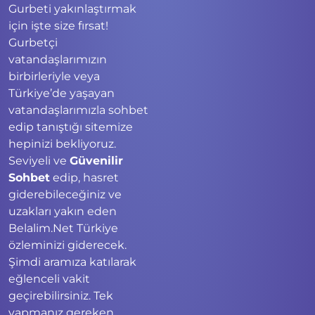
Gurbeti yakınlaştırmak
için işte size fırsat!
Gurbetçi
vatandaşlarımızın
birbirleriyle veya
Türkiye’de yaşayan
vatandaşlarımızla sohbet
edip tanıştığı sitemize
hepinizi bekliyoruz.
Seviyeli ve
Güvenilir
Sohbet
edip, hasret
giderebileceğiniz ve
uzakları yakın eden
Belalim.Net Türkiye
özleminizi giderecek.
Şimdi aramıza katılarak
eğlenceli vakit
geçirebilirsiniz. Tek
yapmanız gereken