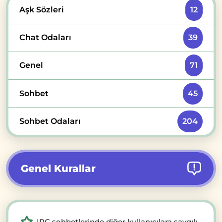
Aşk Sözleri
12
Chat Odaları
39
Genel
71
Sohbet
45
Sohbet Odaları
204
Genel Kurallar
IRC sohbetlerinde diğer kullanıcılara saygılı