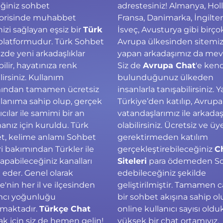
ğiniz sohbet
adrestesiniz! Almanya, Hol
orisinde muhabbet
Fransa, Danimarka, İngilter
zi sağlayan eşsiz bir
Türk
İsveç, Avusturya gibi birço
latformudur. Türk Sohbet
Avrupa ülkesinden sitemize
zde yeni arkadaşlıklar
yapan arkadaşımız da mev
ilir, hayatınıza renk
Siz de
Avrupa Chat
'e ken
lirsiniz. Kullanım
bulunduğunuz ülkeden
ından tamamen ücretsiz
insanlarla tanışabilirsiniz. Y
llanıma sahip olup, gerçek
Türkiye’den katılıp, Avrupa
ıcılar ile samimi bir an
vatandaşlarımız ile arkada
nız için kuruldu. Türk
olabilirsiniz. Ücretsiz ve üy
t, kelime anlamı Sohbet
gerektirmeden katılım
ri bakımından Türkler ile
gerçekleştirebileceğiniz
C
apabileceğiniz kanalları
Siteleri
para ödemeden S
 eder. Genel olarak
edebileceğiniz şekilde
e'nin her il ve ilçesinden
geliştirilmiştir. Tamamen c
ımcı yoğunluğu
bir sohbet akışına sahip ol
maktadır.
Türkçe Chat
online kullanıcı sayısı oldu
k için siz de hemen gelin!
yüksek bir chat ortamıyız.