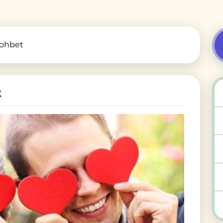
Sohbet
t