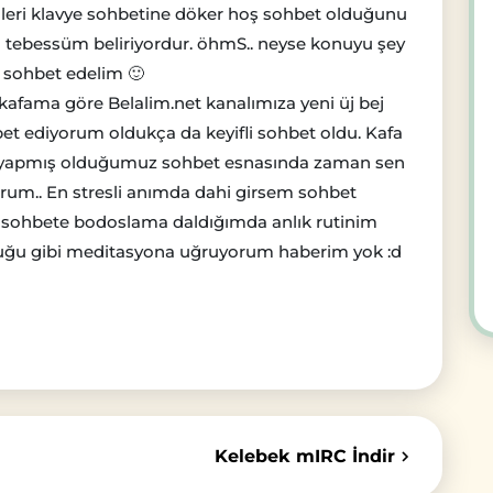
leri klavye sohbetine döker hoş sohbet olduğunu
 tebessüm beliriyordur. öhmS.. neyse konuyu şey
sohbet edelim 🙂
afama göre Belalim.net kanalımıza yeni üj bej
et ediyorum oldukça da keyifli sohbet oldu. Kafa
le yapmış olduğumuz sohbet esnasında zaman sen
orum.. En stresli anımda dahi girsem sohbet
n sohbete bodoslama daldığımda anlık rutinim
duğu gibi meditasyona uğruyorum haberim yok :d
Kelebek mIRC İndir