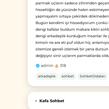
parmak uçların sadece zihninden geçen
hissettiğin de yüzünde halen eskimeyen
yapmayalım ortaya çekirdek dökmeden 
Bugün kendimi iyi hissediyorum çünkü k
dengi kafalar buldum makara kikiri sohb
dengi arkadaşlık kurduğum insanlar i
kimsin ne ara eti puf oldun hiç anlamıy
sitemize geneli izlemek bir yana dursu
değişiyor sinir uçlarım parmaklarda ol
admin
318
arkadaşlık
sohbet
SohbetOdaları
Kafa Sohbet