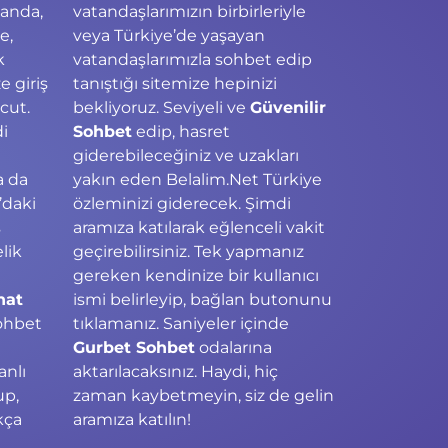
landa,
vatandaşlarımızın birbirleriyle
e,
veya Türkiye’de yaşayan
k
vatandaşlarımızla sohbet edip
 giriş
tanıştığı sitemize hepinizi
cut.
bekliyoruz. Seviyeli ve
Güvenilir
di
Sohbet
edip, hasret
giderebileceğiniz ve uzakları
a da
yakın eden Belalim.Net Türkiye
’daki
özleminizi giderecek. Şimdi
ş
aramıza katılarak eğlenceli vakit
elik
geçirebilirsiniz. Tek yapmanız
gereken kendinize bir kullanıcı
hat
ismi belirleyip, bağlan butonunu
ohbet
tıklamanız. Saniyeler içinde
Gurbet Sohbet
odalarına
anlı
aktarılacaksınız. Haydi, hiç
up,
zaman kaybetmeyin, siz de gelin
kça
aramıza katılın!