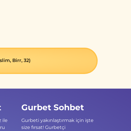
im, Birr, 32)
t
Gurbet Sohbet
 ile
Gurbeti yakınlaştırmak için işte
ğru
size fırsat! Gurbetçi