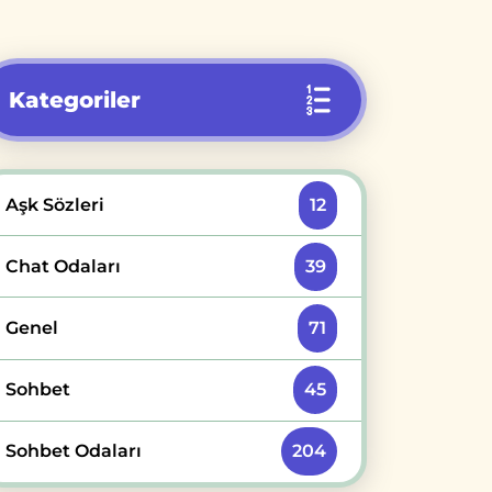
Kategoriler
Aşk Sözleri
12
Chat Odaları
39
Genel
71
Sohbet
45
Sohbet Odaları
204