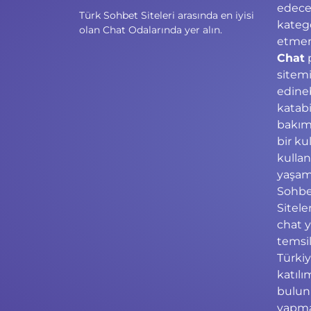
edece
Türk Sohbet Siteleri arasında en iyisi
kateg
olan Chat Odalarında yer alın.
etmeni
Chat
p
sitemi
edineb
katabi
bakım
bir ku
kullan
yaşama
Sohbe
Sitele
chat y
temsil
Türkiy
katıl
bulun
yapma