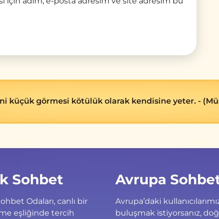
ı için adım, e-posta adresim ve site adresim bu
i küçük görmesi kötülük olarak kendisine yeter. - (Müsl
k Sohbet
Avrupa Sohbe
ohbet Odaları, canlı bir
Avrupa’daki kullanıcılarımız
me eşliğinde tercih
buluşmak istiyorsanız, do