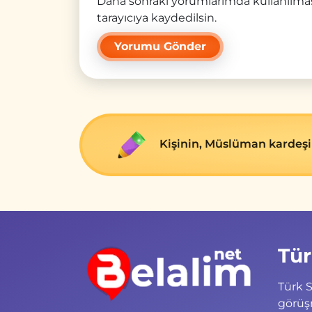
Daha sonraki yorumlarımda kullanılmas
tarayıcıya kaydedilsin.
Kişinin, Müslüman kardeşin
Tür
Türk S
görüş