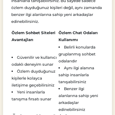
insanlarla tanışabilirsiniz. Bu sayede sadece
özlem duyduğunuz kişileri değil, aynı zamanda
benzer ilgi alanlarına sahip yeni arkadaşlar
edinebilirsiniz.
Özlem Sohbet Siteleri
Özlem Chat Odaları
Avantajları
Kullanımı
Belirli konularda
gruplanmış sohbet
Güvenilir ve kullanıcı
odalarıdır
odaklı deneyim sunar
Aynı ilgi alanına
Özlem duyduğunuz
sahip insanlarla
kişilerle kolayca
tanışabilirsiniz
iletişime geçebilirsiniz
Benzer ilgi
Yeni insanlarla
alanlarına sahip yeni
tanışma fırsatı sunar
arkadaşlar
edinebilirsiniz