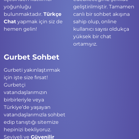
yoğunluğu
geliştirilmiştir. Tamamen
bulunmaktadır.
Türkçe
canlı bir sohbet akışına
Chat
yapmak için siz de
sahip olup, online
hemen gelin!
kullanıcı sayısı oldukça
yüksek bir chat
ortamıyız.
Gurbet Sohbet
Gurbeti yakınlaştırmak
için işte size fırsat!
Gurbetçi
vatandaşlarımızın
birbirleriyle veya
Türkiye’de yaşayan
vatandaşlarımızla sohbet
edip tanıştığı sitemize
hepinizi bekliyoruz.
Seviyeli ve
Güvenilir