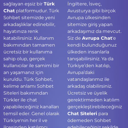
sağlayan eşsiz bir
Türk
İngiltere, İsveç,
Chat
platformudur. Türk
Avusturya gibi birçok
Sohbet sitemizde yeni
Avrupa ülkesinden
arkadaşlıklar edinebilir,
sitemize giriş yapan
hayatınıza renk
arkadaşımız da mevcut.
katabilirsiniz. Kullanım
Siz de
Avrupa Chat
'e
bakımından tamamen
kendi bulunduğunuz
ücretsiz bir kullanıma
ülkeden insanlarla
sahip olup, gerçek
tanışabilirsiniz. Ya da
kullanıcılar ile samimi bir
Türkiye’den katılıp,
an yaşamanız için
Avrupa’daki
kuruldu. Türk Sohbet,
vatandaşlarımız ile
kelime anlamı Sohbet
arkadaş olabilirsiniz.
Siteleri bakımından
Ücretsiz ve üyelik
Türkler ile chat
gerektirmeden katılım
yapabileceğiniz kanalları
gerçekleştirebileceğiniz
temsil eder. Genel olarak
Chat Siteleri
para
Türkiye'nin her il ve
ödemeden Sohbet
ilçesinden katılımcı
edebileceğiniz şekilde