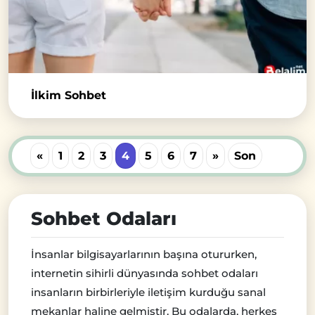
İlkim Sohbet
«
1
2
3
4
5
6
7
»
Son
Sohbet Odaları
İnsanlar bilgisayarlarının başına otururken,
internetin sihirli dünyasında sohbet odaları
insanların birbirleriyle iletişim kurduğu sanal
mekanlar haline gelmiştir. Bu odalarda, herkes