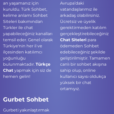
an yaşamanız için
Avrupa’daki
kuruldu. Türk Sohbet,
vatandaşlarımız ile
kelime anlamı Sohbet
arkadaş olabilirsiniz.
Siteleri bakımından
Ücretsiz ve üyelik
Türkler ile chat
gerektirmeden katılım
yapabileceğiniz kanalları
gerçekleştirebileceğiniz
temsil eder. Genel olarak
Chat Siteleri
para
Türkiye'nin her il ve
ödemeden Sohbet
ilçesinden katılımcı
edebileceğiniz şekilde
yoğunluğu
geliştirilmiştir. Tamamen
bulunmaktadır.
Türkçe
canlı bir sohbet akışına
Chat
yapmak için siz de
sahip olup, online
hemen gelin!
kullanıcı sayısı oldukça
yüksek bir chat
ortamıyız.
Gurbet Sohbet
Gurbeti yakınlaştırmak