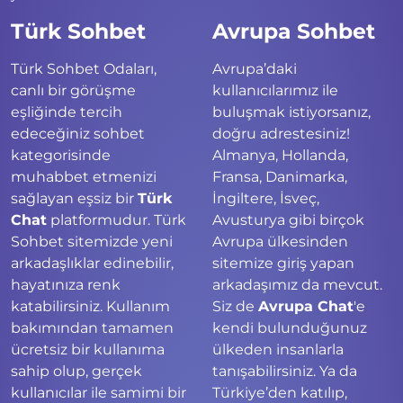
Türk Sohbet
Avrupa Sohbet
Türk Sohbet Odaları,
Avrupa’daki
canlı bir görüşme
kullanıcılarımız ile
eşliğinde tercih
buluşmak istiyorsanız,
edeceğiniz sohbet
doğru adrestesiniz!
kategorisinde
Almanya, Hollanda,
muhabbet etmenizi
Fransa, Danimarka,
sağlayan eşsiz bir
Türk
İngiltere, İsveç,
Chat
platformudur. Türk
Avusturya gibi birçok
Sohbet sitemizde yeni
Avrupa ülkesinden
arkadaşlıklar edinebilir,
sitemize giriş yapan
hayatınıza renk
arkadaşımız da mevcut.
katabilirsiniz. Kullanım
Siz de
Avrupa Chat
'e
bakımından tamamen
kendi bulunduğunuz
ücretsiz bir kullanıma
ülkeden insanlarla
sahip olup, gerçek
tanışabilirsiniz. Ya da
kullanıcılar ile samimi bir
Türkiye’den katılıp,