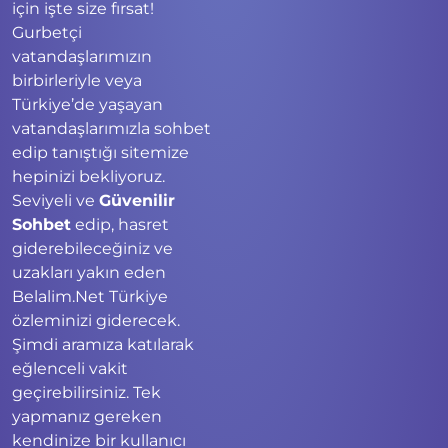
için işte size fırsat!
Gurbetçi
vatandaşlarımızın
birbirleriyle veya
Türkiye’de yaşayan
vatandaşlarımızla sohbet
edip tanıştığı sitemize
hepinizi bekliyoruz.
Seviyeli ve
Güvenilir
Sohbet
edip, hasret
giderebileceğiniz ve
uzakları yakın eden
Belalim.Net Türkiye
özleminizi giderecek.
Şimdi aramıza katılarak
eğlenceli vakit
geçirebilirsiniz. Tek
yapmanız gereken
kendinize bir kullanıcı