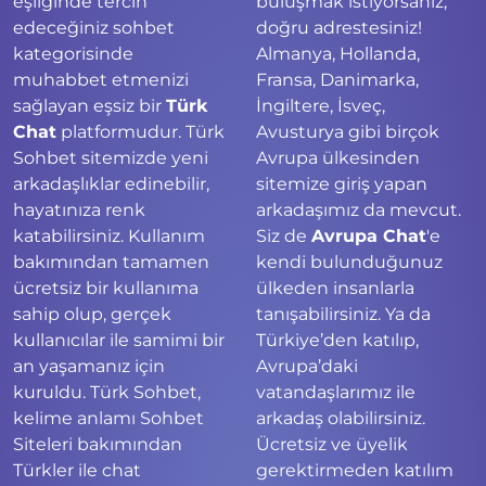
eşliğinde tercih
buluşmak istiyorsanız,
edeceğiniz sohbet
doğru adrestesiniz!
kategorisinde
Almanya, Hollanda,
muhabbet etmenizi
Fransa, Danimarka,
sağlayan eşsiz bir
Türk
İngiltere, İsveç,
Chat
platformudur. Türk
Avusturya gibi birçok
Sohbet sitemizde yeni
Avrupa ülkesinden
arkadaşlıklar edinebilir,
sitemize giriş yapan
hayatınıza renk
arkadaşımız da mevcut.
katabilirsiniz. Kullanım
Siz de
Avrupa Chat
'e
bakımından tamamen
kendi bulunduğunuz
ücretsiz bir kullanıma
ülkeden insanlarla
sahip olup, gerçek
tanışabilirsiniz. Ya da
kullanıcılar ile samimi bir
Türkiye’den katılıp,
an yaşamanız için
Avrupa’daki
kuruldu. Türk Sohbet,
vatandaşlarımız ile
kelime anlamı Sohbet
arkadaş olabilirsiniz.
Siteleri bakımından
Ücretsiz ve üyelik
Türkler ile chat
gerektirmeden katılım