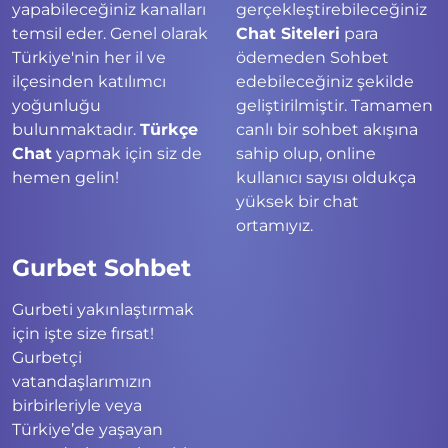
yapabileceğiniz kanalları
gerçekleştirebileceğiniz
temsil eder. Genel olarak
Chat Siteleri
para
Türkiye'nin her il ve
ödemeden Sohbet
ilçesinden katılımcı
edebileceğiniz şekilde
yoğunluğu
geliştirilmiştir. Tamamen
bulunmaktadır.
Türkçe
canlı bir sohbet akışına
Chat
yapmak için siz de
sahip olup, online
hemen gelin!
kullanıcı sayısı oldukça
yüksek bir chat
ortamıyız.
Gurbet Sohbet
Gurbeti yakınlaştırmak
için işte size fırsat!
Gurbetçi
vatandaşlarımızın
birbirleriyle veya
Türkiye’de yaşayan