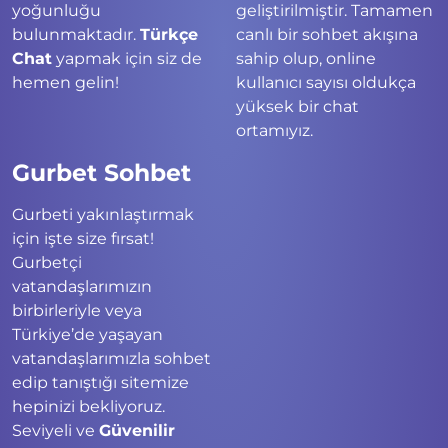
yoğunluğu
geliştirilmiştir. Tamamen
bulunmaktadır.
Türkçe
canlı bir sohbet akışına
Chat
yapmak için siz de
sahip olup, online
hemen gelin!
kullanıcı sayısı oldukça
yüksek bir chat
ortamıyız.
Gurbet Sohbet
Gurbeti yakınlaştırmak
için işte size fırsat!
Gurbetçi
vatandaşlarımızın
birbirleriyle veya
Türkiye’de yaşayan
vatandaşlarımızla sohbet
edip tanıştığı sitemize
hepinizi bekliyoruz.
Seviyeli ve
Güvenilir