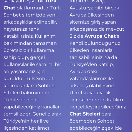
sağlayan eşsiz bir
Türk
İngiltere, İsveç,
Chat
platformudur. Türk
Avusturya gibi birçok
Sohbet sitemizde yeni
Avrupa ülkesinden
arkadaşlıklar edinebilir,
sitemize giriş yapan
hayatınıza renk
arkadaşımız da mevcut.
katabilirsiniz. Kullanım
Siz de
Avrupa Chat
'e
bakımından tamamen
kendi bulunduğunuz
ücretsiz bir kullanıma
ülkeden insanlarla
sahip olup, gerçek
tanışabilirsiniz. Ya da
kullanıcılar ile samimi bir
Türkiye’den katılıp,
an yaşamanız için
Avrupa’daki
kuruldu. Türk Sohbet,
vatandaşlarımız ile
kelime anlamı Sohbet
arkadaş olabilirsiniz.
Siteleri bakımından
Ücretsiz ve üyelik
Türkler ile chat
gerektirmeden katılım
yapabileceğiniz kanalları
gerçekleştirebileceğiniz
temsil eder. Genel olarak
Chat Siteleri
para
Türkiye'nin her il ve
ödemeden Sohbet
ilçesinden katılımcı
edebileceğiniz şekilde