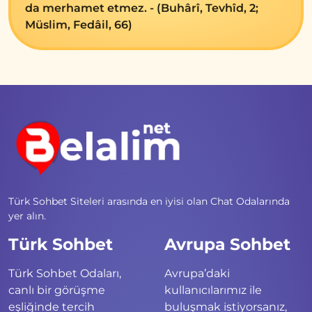
da merhamet etmez. - (Buhârî, Tevhîd, 2;
Müslim, Fedâil, 66)
Türk Sohbet Siteleri arasında en iyisi olan Chat Odalarında
yer alın.
Türk Sohbet
Avrupa Sohbet
Türk Sohbet Odaları,
Avrupa’daki
canlı bir görüşme
kullanıcılarımız ile
eşliğinde tercih
buluşmak istiyorsanız,