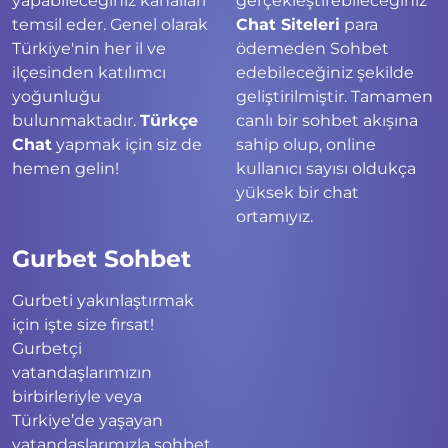
yapabileceğiniz kanalları
gerçekleştirebileceğiniz
temsil eder. Genel olarak
Chat Siteleri
para
Türkiye'nin her il ve
ödemeden Sohbet
ilçesinden katılımcı
edebileceğiniz şekilde
yoğunluğu
geliştirilmiştir. Tamamen
bulunmaktadır.
Türkçe
canlı bir sohbet akışına
Chat
yapmak için siz de
sahip olup, online
hemen gelin!
kullanıcı sayısı oldukça
yüksek bir chat
ortamıyız.
Gurbet Sohbet
Gurbeti yakınlaştırmak
için işte size fırsat!
Gurbetçi
vatandaşlarımızın
birbirleriyle veya
Türkiye’de yaşayan
vatandaşlarımızla sohbet