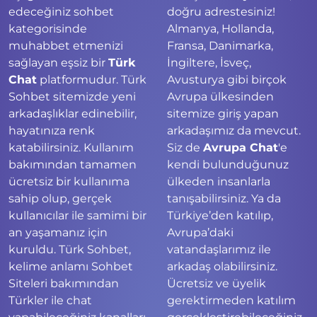
edeceğiniz sohbet
doğru adrestesiniz!
kategorisinde
Almanya, Hollanda,
muhabbet etmenizi
Fransa, Danimarka,
sağlayan eşsiz bir
Türk
İngiltere, İsveç,
Chat
platformudur. Türk
Avusturya gibi birçok
Sohbet sitemizde yeni
Avrupa ülkesinden
arkadaşlıklar edinebilir,
sitemize giriş yapan
hayatınıza renk
arkadaşımız da mevcut.
katabilirsiniz. Kullanım
Siz de
Avrupa Chat
'e
bakımından tamamen
kendi bulunduğunuz
ücretsiz bir kullanıma
ülkeden insanlarla
sahip olup, gerçek
tanışabilirsiniz. Ya da
kullanıcılar ile samimi bir
Türkiye’den katılıp,
an yaşamanız için
Avrupa’daki
kuruldu. Türk Sohbet,
vatandaşlarımız ile
kelime anlamı Sohbet
arkadaş olabilirsiniz.
Siteleri bakımından
Ücretsiz ve üyelik
Türkler ile chat
gerektirmeden katılım