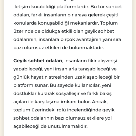
iletişim kurabildiği platformlardır. Bu tür sohbet
odaları, farklı insanların bir araya gelerek çeşitli
konularda konuşabildiği mekanlardır. Toplum
üzerinde de oldukça etkili olan geyik sohbet
odalarının, insanlara birçok avantajının yanı sıra
bazı olumsuz etkileri de bulunmaktadır.
Geyik sohbet odaları
, insanların fikir alışverişi
yapabileceği, yeni insanlarla tanışabileceği ve
günlük hayatın stresinden uzaklaşabileceği bir
platform sunar. Bu sayede kullanıcılar, yeni
dostluklar kurarak sosyalleşir ve farklı bakış
açıları ile karşılaşma imkanı bulur. Ancak,
toplum üzerindeki rolü incelendiğinde geyik
sohbet odalarının bazı olumsuz etkilere yol
açabileceği de unutulmamalıdır.