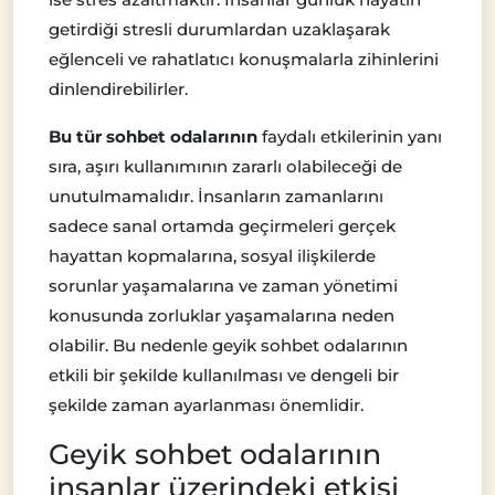
getirdiği stresli durumlardan uzaklaşarak
eğlenceli ve rahatlatıcı konuşmalarla zihinlerini
dinlendirebilirler.
Bu tür sohbet odalarının
faydalı etkilerinin yanı
sıra, aşırı kullanımının zararlı olabileceği de
unutulmamalıdır. İnsanların zamanlarını
sadece sanal ortamda geçirmeleri gerçek
hayattan kopmalarına, sosyal ilişkilerde
sorunlar yaşamalarına ve zaman yönetimi
konusunda zorluklar yaşamalarına neden
olabilir. Bu nedenle geyik sohbet odalarının
etkili bir şekilde kullanılması ve dengeli bir
şekilde zaman ayarlanması önemlidir.
Geyik sohbet odalarının
insanlar üzerindeki etkisi