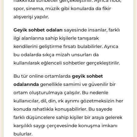
hakkında sohbetler gerçekleştirilir. Ayrıca hobi,
spor, sinema, müzik gibi konularda da fikir
alışverişi yapılır.
Geyik sohbet odaları
sayesinde insanlar, farklı
ilgi alanlarına sahip kişilerle tanışarak
kendilerini geliştirme fırsatı bulabilirler. Ayrıca
bu odalarda sıkça mizah unsurları da
kullanılarak eğlenceli sohbetler gerçekleştirilir.
Bu tür online ortamlarda
geyik sohbet
odalarında
genellikle samimi ve güvenilir bir
ortam oluşturulmaya çalışılır. Bu nedenle
kullanıcılar, dil, din, ırk ayrımı gözetmeksizin her
konuda rahatlıkla konuşabilirler. Bu sayede
farklı düşüncelere sahip kişiler bir araya gelerek
karşılıklı saygı çerçevesinde konuşma imkanı
bulurlar.