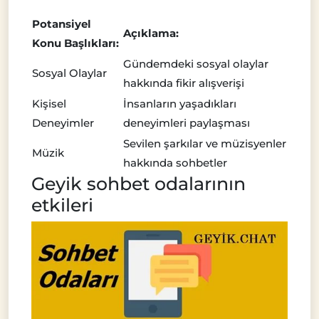
Potansiyel
Açıklama:
Konu Başlıkları:
Gündemdeki sosyal olaylar
Sosyal Olaylar
hakkında fikir alışverişi
Kişisel
İnsanların yaşadıkları
Deneyimler
deneyimleri paylaşması
Sevilen şarkılar ve müzisyenler
Müzik
hakkında sohbetler
Geyik sohbet odalarının
etkileri