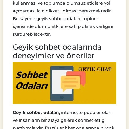
kullanması ve toplumda olumsuz etkilere yol
açmaması için dikkatli olması gerekmektedir.
Bu sayede geyik sohbet odaları, toplum
içerisinde olumlu etkilere sahip olarak varlığını
sürdürebilecektir.
Geyik sohbet odalarında
deneyimler ve öneriler
Geyik sohbet odaları
, internette popüler olan
ve insanların bir araya gelerek sohbet ettiği
platformlardır. Bu tür sohbet odalarında birçok