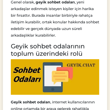
Genel olarak,
geyik sohbet odaları
, yeni
arkadaşlar edinmek isteyen kişiler için harika
bir fırsattır. Burada insanlar birbiriyle rahatça
iletişim kurabilir, ortak konular hakkında sohbet
edebilir ve gerçek dünyada uzun süreli
arkadaşlıklar kurabilirler.
Geyik sohbet odalarının
toplum üzerindeki rolü
Geyik sohbet odaları
, internet kullanıcılarının
online ortamda bir araya gelerek rahatlıkla