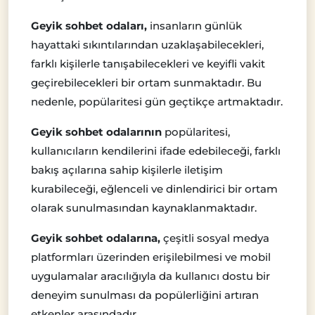
Geyik sohbet odaları,
insanların günlük
hayattaki sıkıntılarından uzaklaşabilecekleri,
farklı kişilerle tanışabilecekleri ve keyifli vakit
geçirebilecekleri bir ortam sunmaktadır. Bu
nedenle, popülaritesi gün geçtikçe artmaktadır.
Geyik sohbet odalarının
popülaritesi,
kullanıcıların kendilerini ifade edebileceği, farklı
bakış açılarına sahip kişilerle iletişim
kurabileceği, eğlenceli ve dinlendirici bir ortam
olarak sunulmasından kaynaklanmaktadır.
Geyik sohbet odalarına,
çeşitli sosyal medya
platformları üzerinden erişilebilmesi ve mobil
uygulamalar aracılığıyla da kullanıcı dostu bir
deneyim sunulması da popülerliğini artıran
etkenler arasındadır.