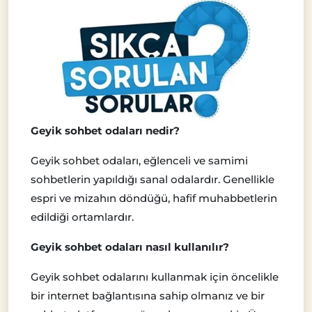
Geyik sohbet odaları nedir?
Geyik sohbet odaları, eğlenceli ve samimi
sohbetlerin yapıldığı sanal odalardır. Genellikle
espri ve mizahın döndüğü, hafif muhabbetlerin
edildiği ortamlardır.
Geyik sohbet odaları nasıl kullanılır?
Geyik sohbet odalarını kullanmak için öncelikle
bir internet bağlantısına sahip olmanız ve bir