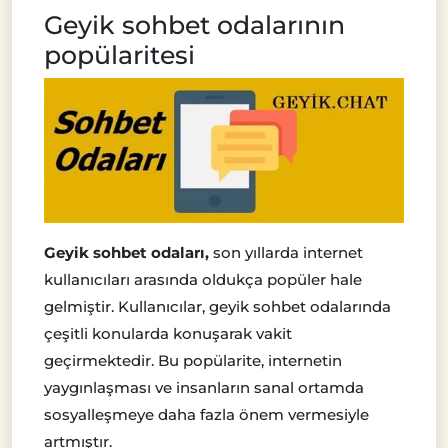
Geyik sohbet odalarının
popülaritesi
Geyik sohbet odaları,
son yıllarda internet
kullanıcıları arasında oldukça popüler hale
gelmiştir. Kullanıcılar, geyik sohbet odalarında
çeşitli konularda konuşarak vakit
geçirmektedir. Bu popülarite, internetin
yaygınlaşması ve insanların sanal ortamda
sosyalleşmeye daha fazla önem vermesiyle
artmıştır.