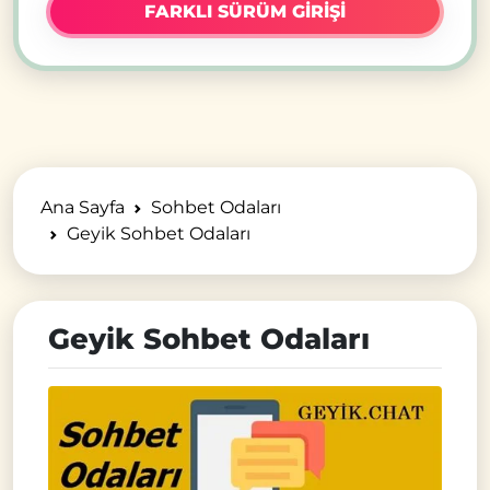
FARKLI SÜRÜM GİRİŞİ
Ana Sayfa
Sohbet Odaları
Geyik Sohbet Odaları
Geyik Sohbet Odaları